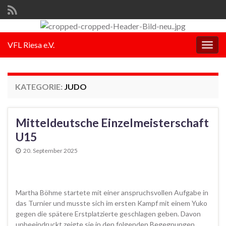
VFL Riesa e.V.
Navi
umsc
KATEGORIE:
JUDO
Mitteldeutsche Einzelmeisterschaft
U15
20. September 2025
Martha Böhme startete mit einer anspruchsvollen Aufgabe in
das Turnier und musste sich im ersten Kampf mit einem Yuko
gegen die spätere Erstplatzierte geschlagen geben. Davon
unbeeindruckt zeigte sie in den folgenden Begegnungen