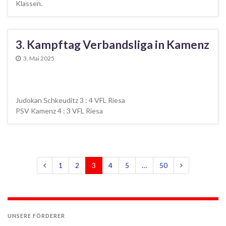
Klassen.
3. Kampftag Verbandsliga in Kamenz
3. Mai 2025
Judokan Schkeuditz 3 : 4 VFL Riesa
PSV Kamenz 4 : 3 VFL Riesa
1
2
3
4
5
…
50
UNSERE FÖRDERER