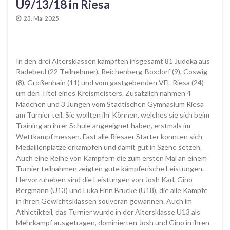
U9/13/18 in Riesa
23. Mai 2025
In den drei Altersklassen kämpften insgesamt 81 Judoka aus
Radebeul (22 Teilnehmer), Reichenberg-Boxdorf (9), Coswig
(8), Großenhain (11) und vom gastgebenden VFL Riesa (24)
um den Titel eines Kreismeisters. Zusätzlich nahmen 4
Mädchen und 3 Jungen vom Städtischen Gymnasium Riesa
am Turnier teil. Sie wollten ihr Können, welches sie sich beim
Training an ihrer Schule angeeignet haben, erstmals im
Wettkampf messen. Fast alle Riesaer Starter konnten sich
Medaillenplätze erkämpfen und damit gut in Szene setzen.
Auch eine Reihe von Kämpfern die zum ersten Mal an einem
Turnier teilnahmen zeigten gute kämpferische Leistungen.
Hervorzuheben sind die Leistungen von Josh Karl, Gino
Bergmann (U13) und Luka Finn Brucke (U18), die alle Kämpfe
in ihren Gewichtsklassen souverän gewannen. Auch im
Athletikteil, das Turnier wurde in der Altersklasse U13 als
Mehrkampf ausgetragen, dominierten Josh und Gino in ihren