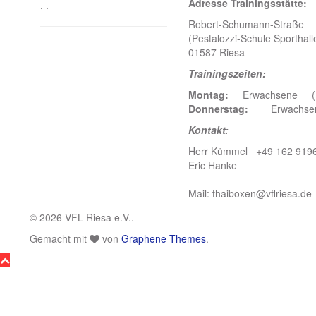
Adresse Trainingsstätte:
. .
Robert-Schumann-Straße
(Pestalozzi-Schule Sporthall
01587 Riesa
Trainingszeiten:
Montag:
Erwachsene (18:
Donnerstag:
Erwachsene 
Kontakt:
Herr Kümmel +49 162 919
Eric Hanke
Mail: thaiboxen@vflriesa.de
© 2026 VFL Riesa e.V..
Gemacht mit
von
Graphene Themes
.