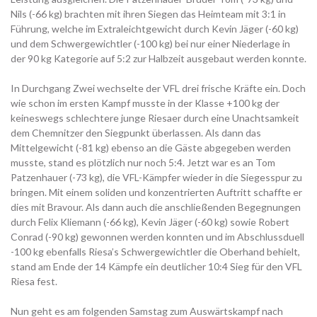
Nils (-66 kg) brachten mit ihren Siegen das Heimteam mit 3:1 in
Führung, welche im Extraleichtgewicht durch Kevin Jäger (-60 kg)
und dem Schwergewichtler (-100 kg) bei nur einer Niederlage in
der 90 kg Kategorie auf 5:2 zur Halbzeit ausgebaut werden konnte.
In Durchgang Zwei wechselte der VFL drei frische Kräfte ein. Doch
wie schon im ersten Kampf musste in der Klasse +100 kg der
keineswegs schlechtere junge Riesaer durch eine Unachtsamkeit
dem Chemnitzer den Siegpunkt überlassen. Als dann das
Mittelgewicht (-81 kg) ebenso an die Gäste abgegeben werden
musste, stand es plötzlich nur noch 5:4. Jetzt war es an Tom
Patzenhauer (-73 kg), die VFL-Kämpfer wieder in die Siegesspur zu
bringen. Mit einem soliden und konzentrierten Auftritt schaffte er
dies mit Bravour. Als dann auch die anschließenden Begegnungen
durch Felix Kliemann (-66 kg), Kevin Jäger (-60 kg) sowie Robert
Conrad (-90 kg) gewonnen werden konnten und im Abschlussduell
-100 kg ebenfalls Riesa’s Schwergewichtler die Oberhand behielt,
stand am Ende der 14 Kämpfe ein deutlicher 10:4 Sieg für den VFL
Riesa fest.
Nun geht es am folgenden Samstag zum Auswärtskampf nach