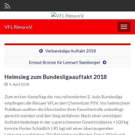
VFL Riesa e.V.
Navi
umsc
Verbandsliga Auftakt 2018
Erneut Bronze für Lennart Slamberger
Heimsieg zum Bundesligaauftakt 2018
9. April 2018
Zum ersten Kampftag der neu reformierten 2. Judo Bundesliga
empfingen die Riesaer VFLer den Chemnitzer PSV. Vor heimischem
Publikum wollten die Elbestädter ihrer Favoritenrolle unbedingt
gerecht werden und den Sieg einfahren. Nach einer unnötigen
Auftaktniederlage in der superschweren Gewichtsklasse +100 kg
konnte Florian Schädlich (-81 kg) mit einer überzeugenden
Leistung ausgleichen. Die Patzenhauer-Brüder Tom (-73 kg) und