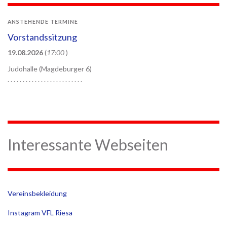
ANSTEHENDE TERMINE
Vorstandssitzung
19.08.2026
(
17:00
)
Judohalle (Magdeburger 6)
. . . . . . . . . . . . . . . . . . . . . . . . .
Interessante Webseiten
Vereinsbekleidung
Instagram VFL Riesa