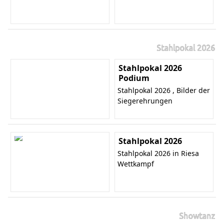
Stahlpokal 2026
Stahlpokal 2026
Podium
Stahlpokal 2026 , Bilder der
Siegerehrungen
Stahlpokal 2026
Stahlpokal 2026 in Riesa
Wettkampf
Showtanz