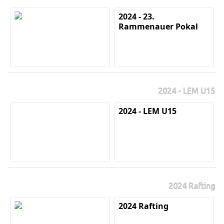
2024 - 23.
Rammenauer Pokal
2024 - LEM U15
2024 - LEM U15
2024 Rafting
2024 Rafting