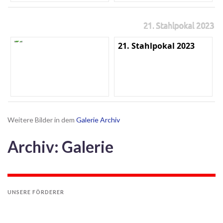
21. Stahlpokal 2023
21. Stahlpokal 2023
Weitere Bilder in dem
Galerie Archiv
Archiv: Galerie
UNSERE FÖRDERER