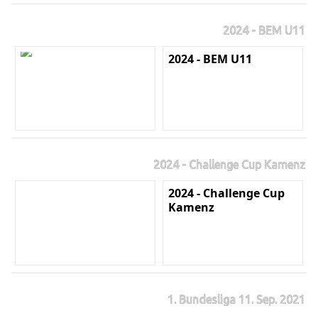
2024 - BEM U11
2024 - BEM U11
2024 - Challenge Cup Kamenz
2024 - Challenge Cup
Kamenz
1. Bundesliga 11. Sep. 2021