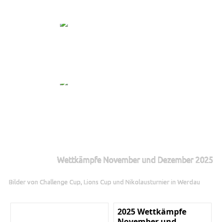
Wettkämpfe November und Dezember 2025
Bilder von Challenge Cup, Lions Cup und Nikolausturnier in Werdau
2025 Wettkämpfe
November und