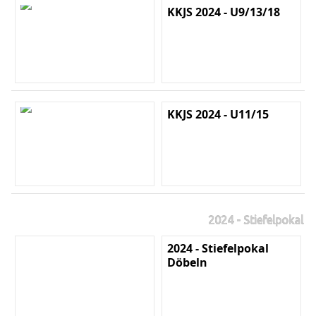
KKJS 2024 - U9/13/18
KKJS 2024 - U11/15
2024 - Stiefelpokal
2024 - Stiefelpokal
Döbeln