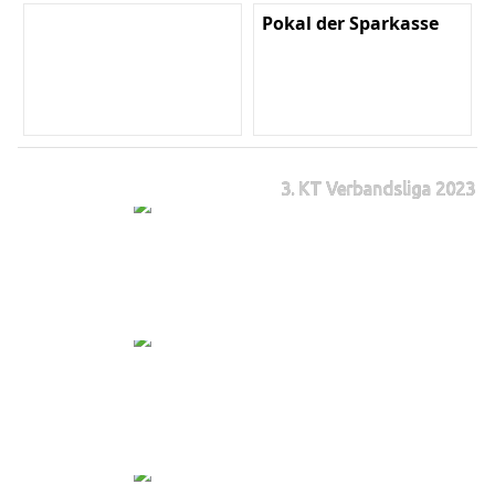
Pokal der Sparkasse
3. KT Verbandsliga 2023