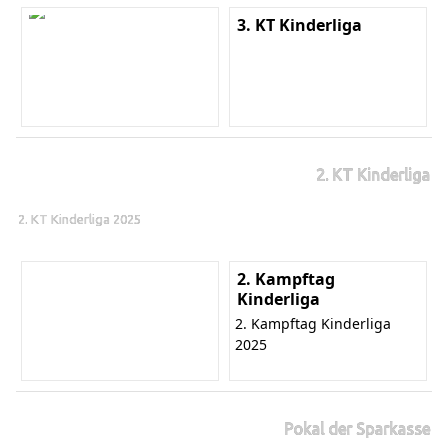
3. KT Kinderliga
2. KT Kinderliga
2. KT Kinderliga 2025
2. Kampftag
Kinderliga
2. Kampftag Kinderliga
2025
Pokal der Sparkasse