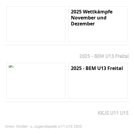
2025 Wettkämpfe
November und
Dezember
2025 - BEM U13 Freital
2025 - BEM U13 Freital
KKJS U11 U15
Kreis- Kinder- u. Jugendspiele U11 U15 2025