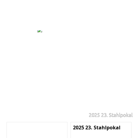
2025 23. Stahlpokal
2025 23. Stahlpokal