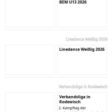
BEM U13 2026
Linedance Weißig 2026
Linedance Weißig 2026
Verbandsliga in Rodewisch
Verbandsliga in
Rodewisch
2. Kampftag der