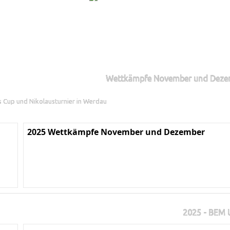
Wettkämpfe November und Deze
ns Cup und Nikolausturnier in Werdau
2025 Wettkämpfe November und Dezember
2025 - BEM U