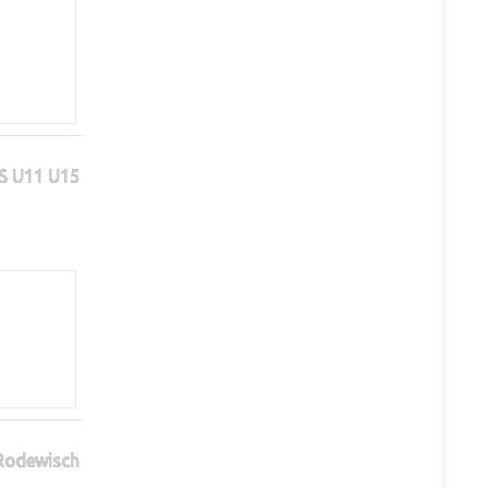
S U11 U15
 Rodewisch