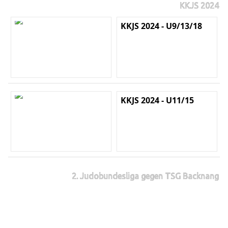
KKJS 2024
KKJS 2024 - U9/13/18
KKJS 2024 - U11/15
2. Judobundesliga gegen TSG Backnang