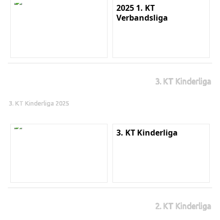
2025 1. KT
Verbandsliga
3. KT Kinderliga
3. KT Kinderliga 2025
3. KT Kinderliga
2. KT Kinderliga