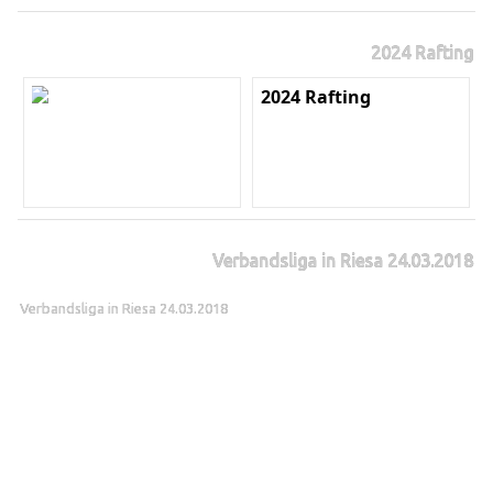
2024 Rafting
2024 Rafting
Verbandsliga in Riesa 24.03.2018
Verbandsliga in Riesa 24.03.2018