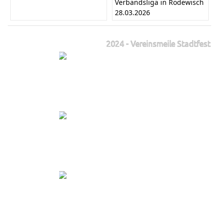
Verbandsliga in Rodewisch
28.03.2026
2024 - Vereinsmeile Stadtfest