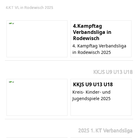
4.KT VL in Rodewisch 2025
4.Kampftag
Verbandsliga in
Rodewisch
4. Kampftag Verbandsliga
in Rodewisch 2025
KKJS U9 U13 U18
KKJS U9 U13 U18
Kreis- Kinder- und
Jugendspiele 2025
2025 1. KT Verbandsliga