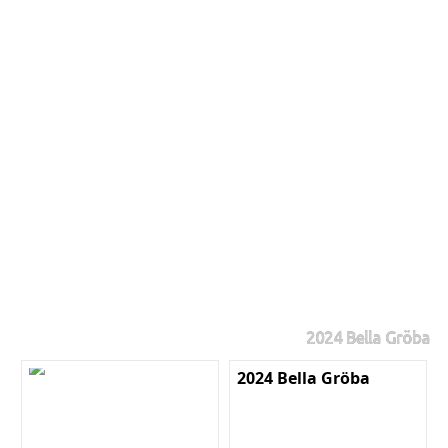
2024 Bella Gröba
2024 Bella Gröba