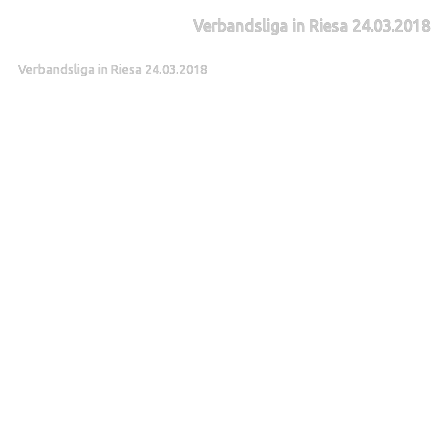
Verbandsliga in Riesa 24.03.2018
Verbandsliga in Riesa 24.03.2018