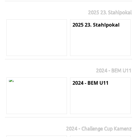
2025 23. Stahlpokal
2025 23. Stahlpokal
2024 - BEM U11
2024 - BEM U11
2024 - Challenge Cup Kamenz