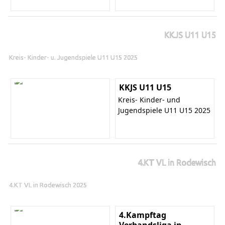
KKJS U11 U15
Kreis- Kinder- u. Jugendspiele U11 U15 2025
KKJS U11 U15
Kreis- Kinder- und
Jugendspiele U11 U15 2025
4.KT VL in Rodewisch
4.KT VL in Rodewisch 2025
4.Kampftag
Verbandsliga in