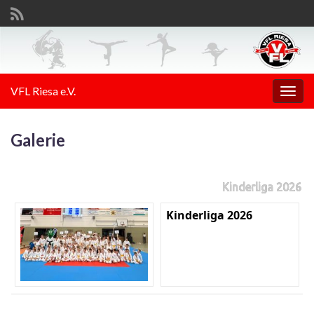
VFL Riesa e.V.
Navi
umsc
Galerie
Kinderliga 2026
Kinderliga 2026