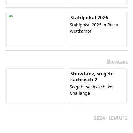
Stahlpokal 2026
Stahlpokal 2026 in Riesa
Wettkampf
Showtanz
Showtanz, so geht
sächsisch-2
So geht sächsisch, km
Challange
2024 - LEM U15