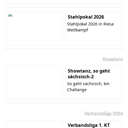
Stahlpokal 2026
Stahlpokal 2026 in Riesa
Wettkampf
Showtanz
Showtanz, so geht
sächsisch-2
So geht sächsisch, km
Challange
Verbandsliga 2026
Verbandsliga 1. KT