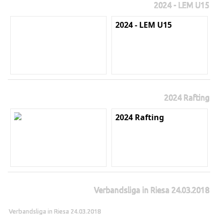
2024 - LEM U15
2024 - LEM U15
2024 Rafting
2024 Rafting
Verbandsliga in Riesa 24.03.2018
Verbandsliga in Riesa 24.03.2018