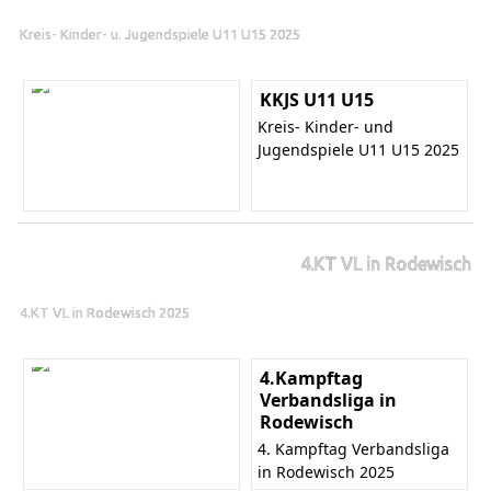
Kreis- Kinder- u. Jugendspiele U11 U15 2025
KKJS U11 U15
Kreis- Kinder- und
Jugendspiele U11 U15 2025
4.KT VL in Rodewisch
4.KT VL in Rodewisch 2025
4.Kampftag
Verbandsliga in
Rodewisch
4. Kampftag Verbandsliga
in Rodewisch 2025