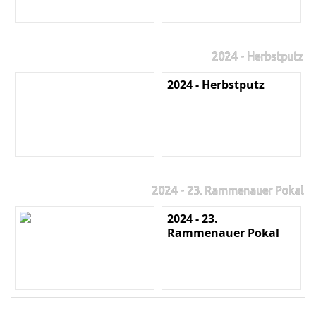
2024 - Herbstputz
2024 - Herbstputz
2024 - 23. Rammenauer Pokal
2024 - 23.
Rammenauer Pokal