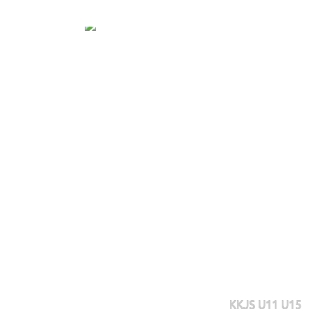
KKJS U11 U15