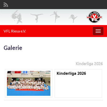
VFL Riesa e.V.
Navi
umsc
Galerie
Kinderliga 2026
Kinderliga 2026