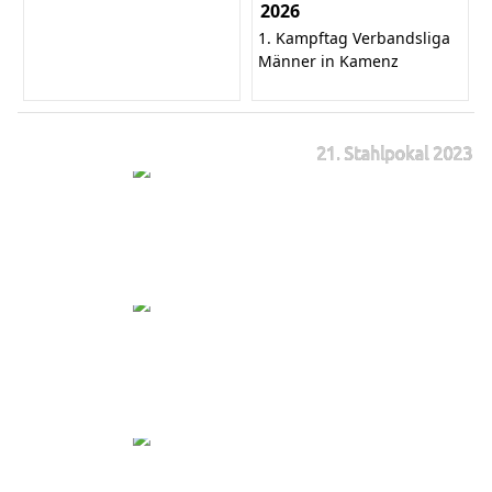
2026
1. Kampftag Verbandsliga
Männer in Kamenz
21. Stahlpokal 2023