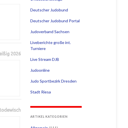
Deutscher Judobund
Deutscher Judobund Portal
Judoverband Sachsen
Liveberichte große int.
Turniere
eißig 2026
Live Stream DJB
Judoonline
Judo Sportbezirk Dresden
Stadt Riesa
 Rodewisch
ARTIKEL KATEGORIEN
Allgemein
(111)