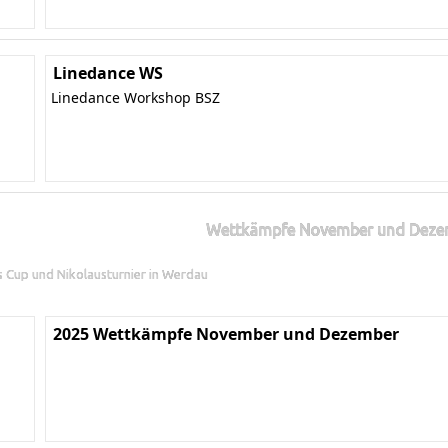
Linedance WS
Linedance Workshop BSZ
Wettkämpfe November und Deze
ns Cup und Nikolausturnier in Werdau
2025 Wettkämpfe November und Dezember