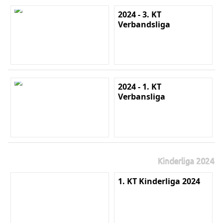
2024 - 3. KT
Verbandsliga
2024 - 1. KT
Verbansliga
Kinderliga 2024
1. KT Kinderliga 2024