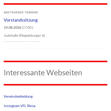
ANSTEHENDE TERMINE
Vorstandssitzung
19.08.2026
(
17:00
)
Judohalle (Magdeburger 6)
. . . . . . . . . . . . . . . . . . . . . . . . .
Interessante Webseiten
Vereinsbekleidung
Instagram VFL Riesa