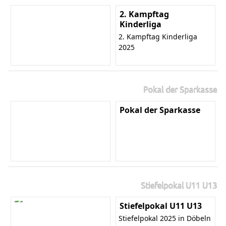
2. Kampftag
Kinderliga
2. Kampftag Kinderliga
2025
Pokal der Sparkasse
Pokal der Sparkasse
Stiefelpokal U11 U13
Stiefelpokal U11 U13
Stiefelpokal 2025 in Döbeln