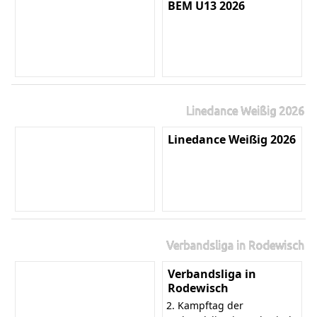
BEM U13 2026
Linedance Weißig 2026
Linedance Weißig 2026
Verbandsliga in Rodewisch
Verbandsliga in
Rodewisch
2. Kampftag der