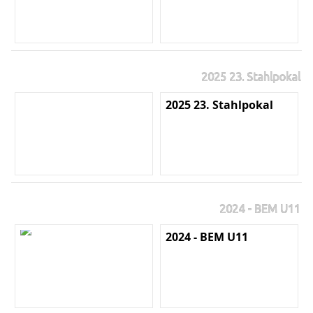
2025 23. Stahlpokal
2025 23. Stahlpokal
2024 - BEM U11
2024 - BEM U11