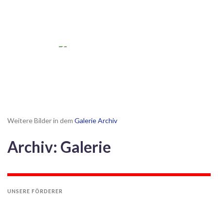
Weitere Bilder in dem
Galerie Archiv
Archiv: Galerie
UNSERE FÖRDERER