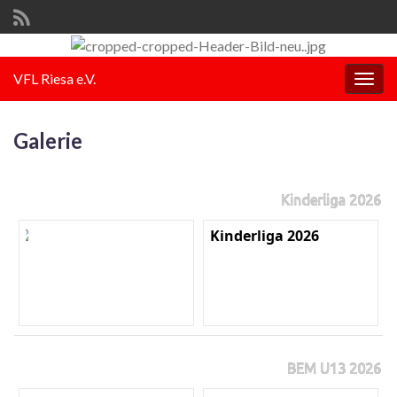
VFL Riesa e.V.
Navi
umsc
Galerie
Kinderliga 2026
Kinderliga 2026
BEM U13 2026