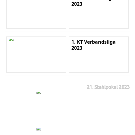
2023
1. KT Verbandsliga
2023
21. Stahlpokal 2023