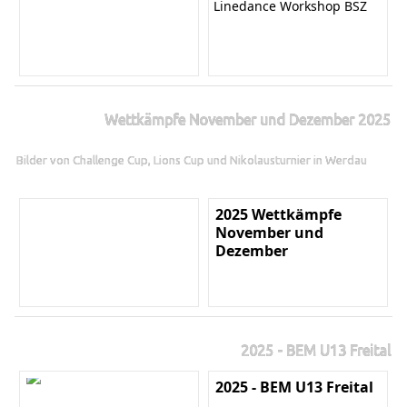
Linedance Workshop BSZ
Wettkämpfe November und Dezember 2025
Bilder von Challenge Cup, Lions Cup und Nikolausturnier in Werdau
2025 Wettkämpfe
November und
Dezember
2025 - BEM U13 Freital
2025 - BEM U13 Freital