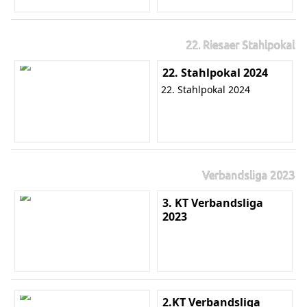
22. Riesaer Stahlpokal
22. Stahlpokal 2024
22. Stahlpokal 2024
Verbandsliga 2023
3. KT Verbandsliga
2023
2.KT Verbandsliga