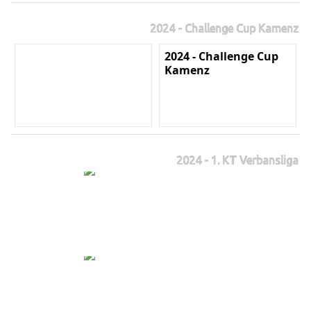
2024 - Challenge Cup Kamenz
2024 - Challenge Cup
Kamenz
2024 - 1. KT Verbansliga