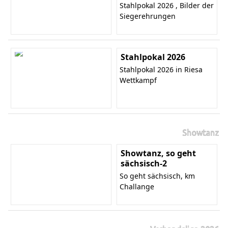
Stahlpokal 2026 , Bilder der
Siegerehrungen
Stahlpokal 2026
Stahlpokal 2026 in Riesa
Wettkampf
Showtanz
Showtanz, so geht
sächsisch-2
So geht sächsisch, km
Challange