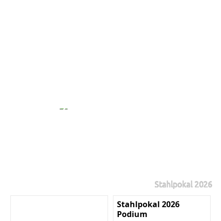
Stahlpokal 2026
Stahlpokal 2026
Podium