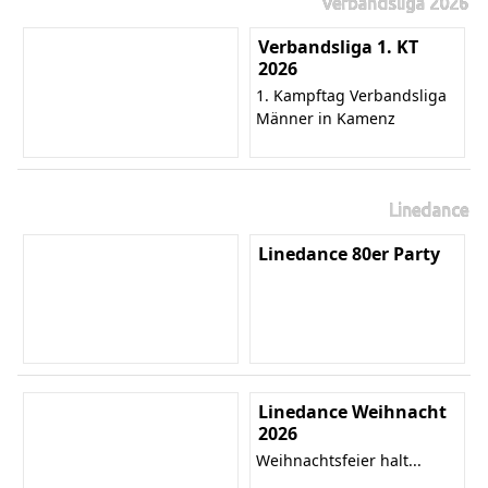
Verbandsliga 2026
Verbandsliga 1. KT
2026
1. Kampftag Verbandsliga
Männer in Kamenz
Linedance
Linedance 80er Party
Linedance Weihnacht
2026
Weihnachtsfeier halt...