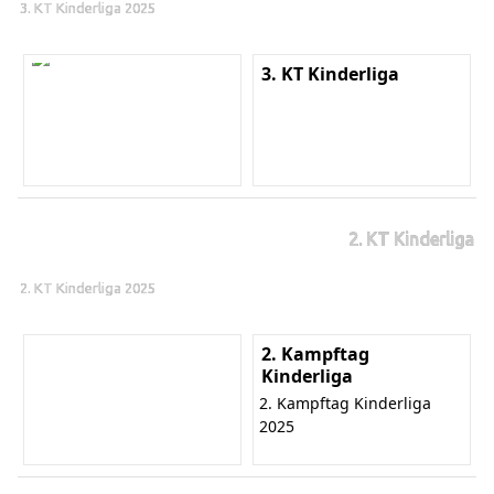
3. KT Kinderliga 2025
3. KT Kinderliga
2. KT Kinderliga
2. KT Kinderliga 2025
2. Kampftag
Kinderliga
2. Kampftag Kinderliga
2025