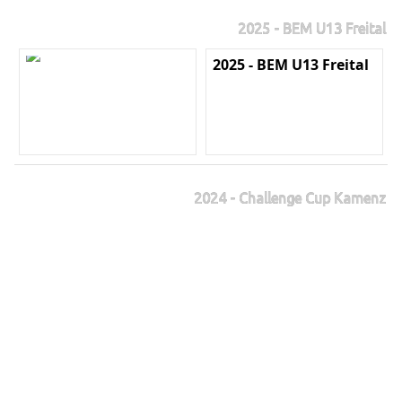
2025 - BEM U13 Freital
2025 - BEM U13 Freital
2024 - Challenge Cup Kamenz