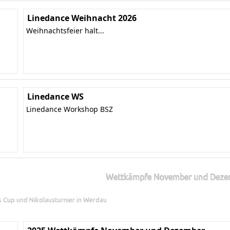
Linedance Weihnacht 2026
Weihnachtsfeier halt...
Linedance WS
Linedance Workshop BSZ
Wettkämpfe November und Deze
ns Cup und Nikolausturnier in Werdau