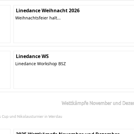
Linedance Weihnacht 2026
Weihnachtsfeier halt...
Linedance WS
Linedance Workshop BSZ
Wettkämpfe November und Deze
ns Cup und Nikolausturnier in Werdau