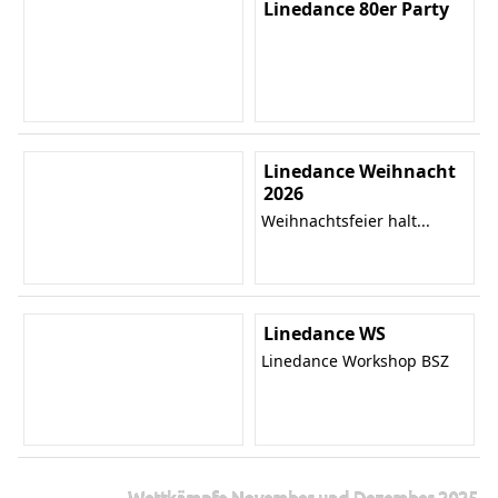
Linedance 80er Party
Linedance Weihnacht
2026
Weihnachtsfeier halt...
Linedance WS
Linedance Workshop BSZ