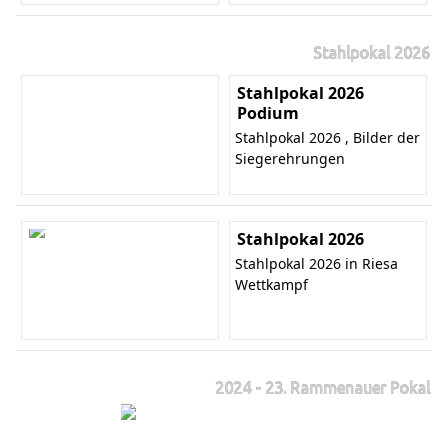
Stahlpokal 2026
Stahlpokal 2026
Podium
Stahlpokal 2026 , Bilder der
Siegerehrungen
Stahlpokal 2026
Stahlpokal 2026 in Riesa
Wettkampf
2024 - 23. Rammenauer Pokal