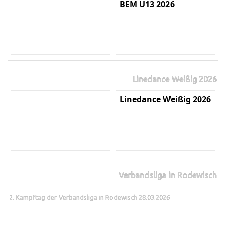
BEM U13 2026
Linedance Weißig 2026
Linedance Weißig 2026
Verbandsliga in Rodewisch
2. Kampftag der Verbandsliga in Rodewisch 28.03.2026