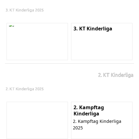
3. KT Kinderliga 2025
3. KT Kinderliga
2. KT Kinderliga
2. KT Kinderliga 2025
2. Kampftag
Kinderliga
2. Kampftag Kinderliga
2025