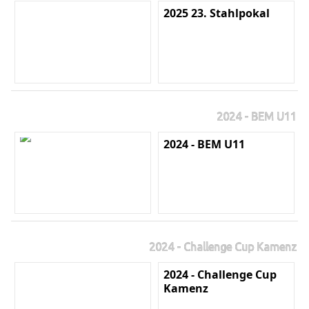
2025 23. Stahlpokal
2024 - BEM U11
2024 - BEM U11
2024 - Challenge Cup Kamenz
2024 - Challenge Cup
Kamenz