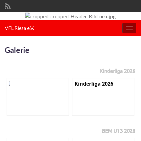
VFL Riesa e.V.
Navi
umsc
Galerie
Kinderliga 2026
Kinderliga 2026
BEM U13 2026