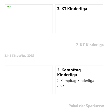
3. KT Kinderliga
2. KT Kinderliga
2. KT Kinderliga 2025
2. Kampftag
Kinderliga
2. Kampftag Kinderliga
2025
Pokal der Sparkasse