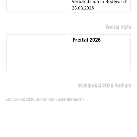
Verbandsliga in Rodewisch
28.03.2026
Freital 2026
Freital 2026
Stahlpokal 2026 Podium
Stahlpokal 2026 , Bilder der Siegerehrungen