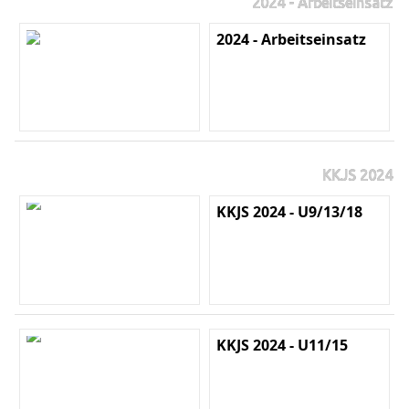
2024 - Arbeitseinsatz
2024 - Arbeitseinsatz
KKJS 2024
KKJS 2024 - U9/13/18
KKJS 2024 - U11/15