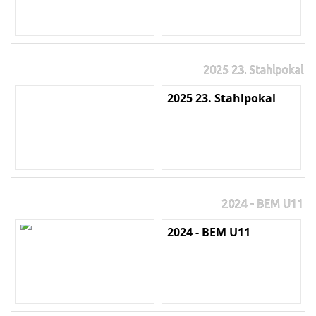
2025 23. Stahlpokal
2025 23. Stahlpokal
2024 - BEM U11
2024 - BEM U11