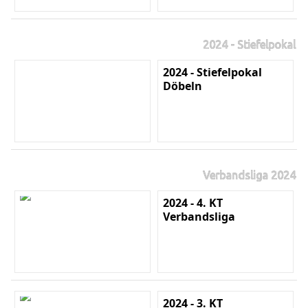
2024 - Stiefelpokal
2024 - Stiefelpokal
Döbeln
Verbandsliga 2024
2024 - 4. KT
Verbandsliga
2024 - 3. KT