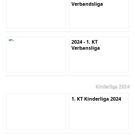
Verbandsliga
2024 - 1. KT
Verbansliga
Kinderliga 2024
1. KT Kinderliga 2024