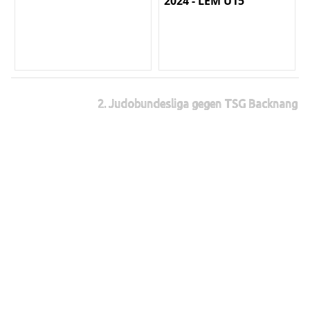
2024 - LEM U15
2. Judobundesliga gegen TSG Backnang