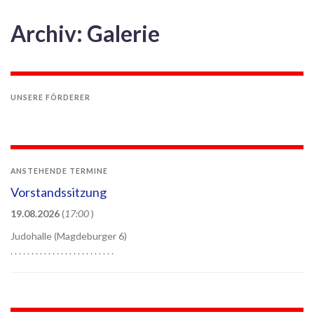
Archiv: Galerie
UNSERE FÖRDERER
ANSTEHENDE TERMINE
Vorstandssitzung
19.08.2026
(
17:00
)
Judohalle (Magdeburger 6)
. . . . . . . . . . . . . . . . . . . . . . . . .