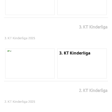
3. KT Kinderliga
3. KT Kinderliga 2025
3. KT Kinderliga
2. KT Kinderliga
2. KT Kinderliga 2025