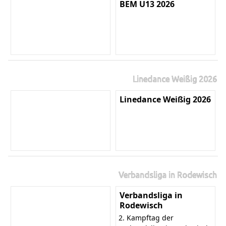
BEM U13 2026
Linedance Weißig 2026
Linedance Weißig 2026
Verbandsliga in Rodewisch
Verbandsliga in
Rodewisch
2. Kampftag der