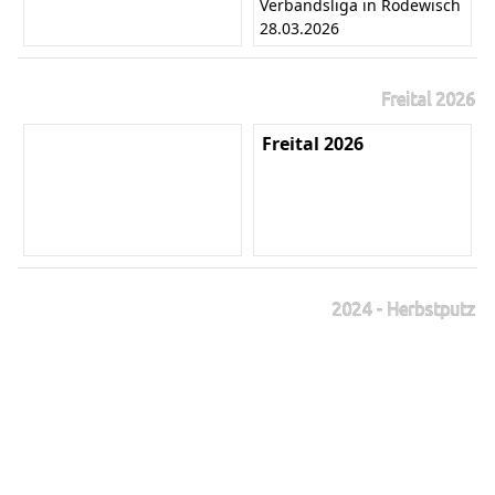
Verbandsliga in Rodewisch
28.03.2026
Freital 2026
Freital 2026
2024 - Herbstputz