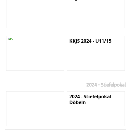
KKJS 2024 - U11/15
2024 - Stiefelpokal
2024 - Stiefelpokal
Döbeln