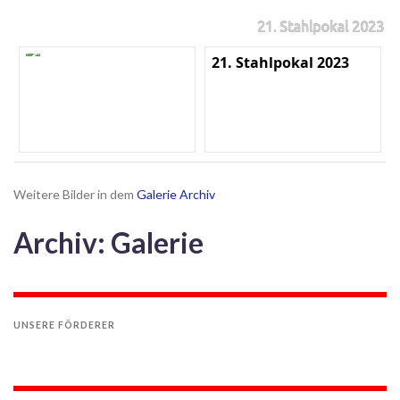
21. Stahlpokal 2023
21. Stahlpokal 2023
Weitere Bilder in dem
Galerie Archiv
Archiv: Galerie
UNSERE FÖRDERER