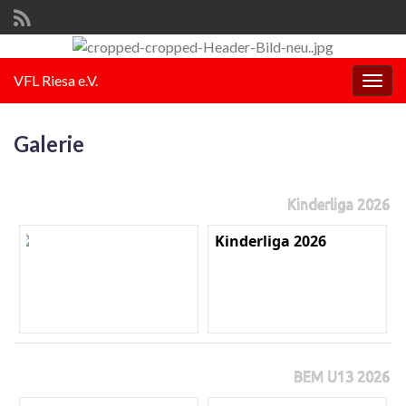
VFL Riesa e.V.
Navi
umsc
Galerie
Kinderliga 2026
Kinderliga 2026
BEM U13 2026