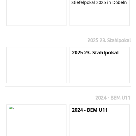
Stiefelpokal 2025 in Döbeln
2025 23. Stahlpokal
2025 23. Stahlpokal
2024 - BEM U11
2024 - BEM U11