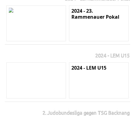
2024 - 23.
Rammenauer Pokal
2024 - LEM U15
2024 - LEM U15
2. Judobundesliga gegen TSG Backnang