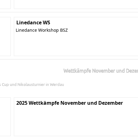
Linedance WS
Linedance Workshop BSZ
Wettkämpfe November und Deze
ns Cup und Nikolausturnier in Werdau
2025 Wettkämpfe November und Dezember