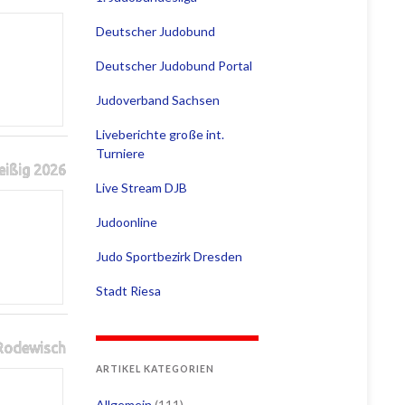
Deutscher Judobund
Deutscher Judobund Portal
Judoverband Sachsen
Liveberichte große int.
Turniere
eißig 2026
Live Stream DJB
Judoonline
Judo Sportbezirk Dresden
Stadt Riesa
 Rodewisch
ARTIKEL KATEGORIEN
Allgemein
(111)