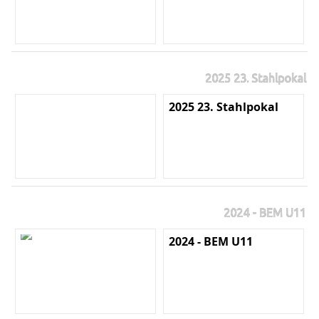
2025 23. Stahlpokal
2025 23. Stahlpokal
2024 - BEM U11
2024 - BEM U11