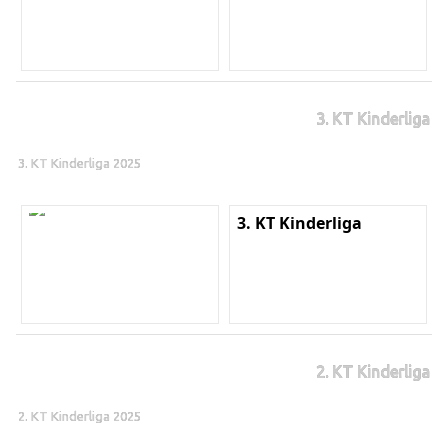
3. KT Kinderliga
3. KT Kinderliga 2025
3. KT Kinderliga
2. KT Kinderliga
2. KT Kinderliga 2025