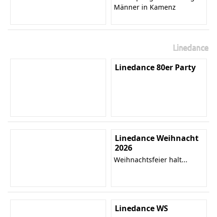
Männer in Kamenz
Linedance
Linedance 80er Party
Linedance Weihnacht
2026
Weihnachtsfeier halt...
Linedance WS