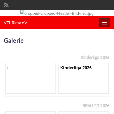
VFL Riesa e.V.
Navi
umsc
Galerie
Kinderliga 2026
Kinderliga 2026
BEM U13 2026