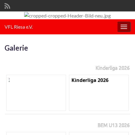
VFL Riesa e.V.
Navi
umsc
Galerie
Kinderliga 2026
Kinderliga 2026
BEM U13 2026