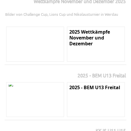
Wettkämpfe November und Dezember 2025
Bilder von Challenge Cup, Lions Cup und Nikolausturnier in Werdau
2025 Wettkämpfe
November und
Dezember
2025 - BEM U13 Freital
2025 - BEM U13 Freital