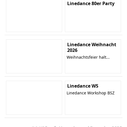
Linedance 80er Party
Linedance Weihnacht
2026
Weihnachtsfeier halt...
Linedance WS
Linedance Workshop BSZ