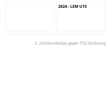
2024 - LEM U15
2. Judobundesliga gegen TSG Backnang