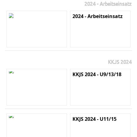
2024 - Arbeitseinsatz
2024 - Arbeitseinsatz
KKJS 2024
KKJS 2024 - U9/13/18
KKJS 2024 - U11/15