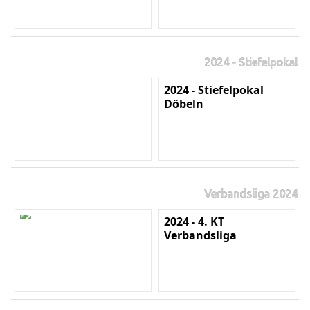
2024 - Stiefelpokal
2024 - Stiefelpokal
Döbeln
Verbandsliga 2024
2024 - 4. KT
Verbandsliga