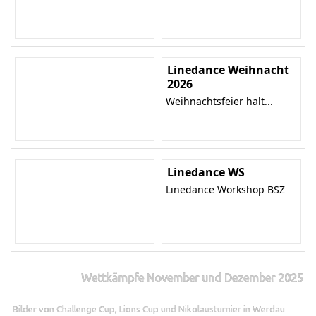
Linedance Weihnacht
2026
Weihnachtsfeier halt...
Linedance WS
Linedance Workshop BSZ
Wettkämpfe November und Dezember 2025
Bilder von Challenge Cup, Lions Cup und Nikolausturnier in Werdau