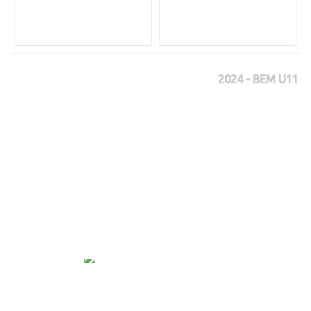
2024 - BEM U11