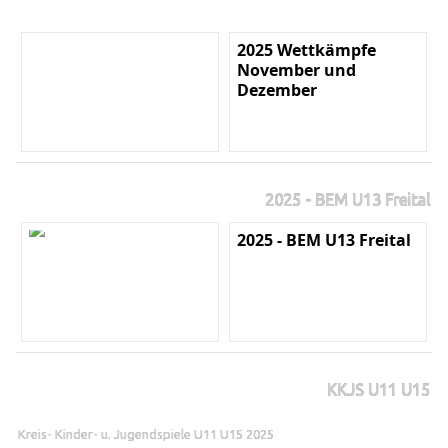
2025 Wettkämpfe
November und
Dezember
2025 - BEM U13 Freital
2025 - BEM U13 Freital
KKJS U11 U15
Kreis- Kinder- u. Jugendspiele U11 U15 2025