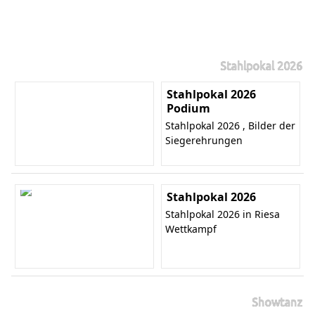
Stahlpokal 2026
Stahlpokal 2026
Podium
Stahlpokal 2026 , Bilder der
Siegerehrungen
Stahlpokal 2026
Stahlpokal 2026 in Riesa
Wettkampf
Showtanz