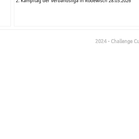
2. Kampftag der Verbandsliga in Rodewisch 28.03.2026
2024 - Challenge 