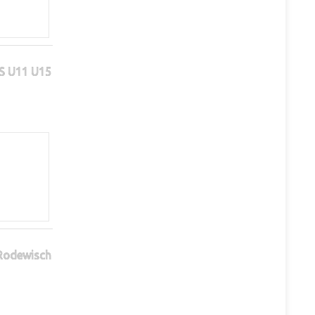
S U11 U15
 Rodewisch