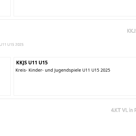
KKJ
e U11 U15 2025
KKJS U11 U15
Kreis- Kinder- und Jugendspiele U11 U15 2025
4.KT VL in