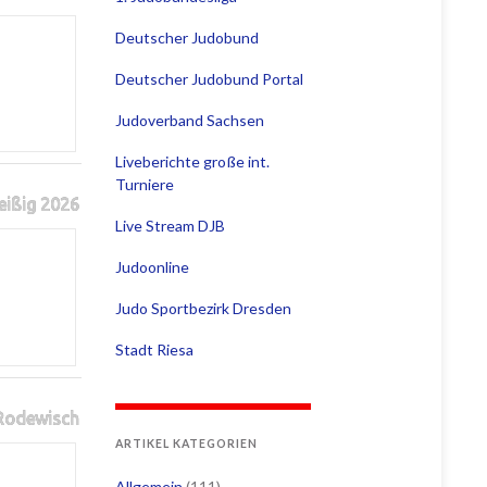
Deutscher Judobund
Deutscher Judobund Portal
Judoverband Sachsen
Liveberichte große int.
Turniere
eißig 2026
Live Stream DJB
Judoonline
Judo Sportbezirk Dresden
Stadt Riesa
 Rodewisch
ARTIKEL KATEGORIEN
Allgemein
(111)