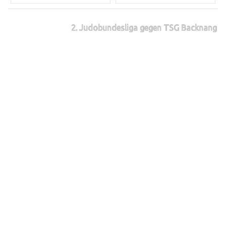
2. Judobundesliga gegen TSG Backnang