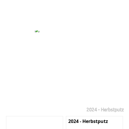
2024 - Herbstputz
2024 - Herbstputz