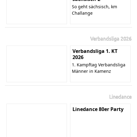
So geht sächsisch, km
Challange
Verbandsliga 2026
Verbandsliga 1. KT
2026
1. Kampftag Verbandsliga
Männer in Kamenz
Linedance
Linedance 80er Party