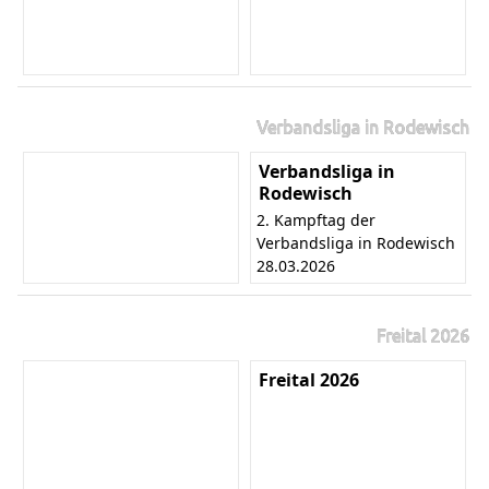
Verbandsliga in Rodewisch
Verbandsliga in
Rodewisch
2. Kampftag der
Verbandsliga in Rodewisch
28.03.2026
Freital 2026
Freital 2026