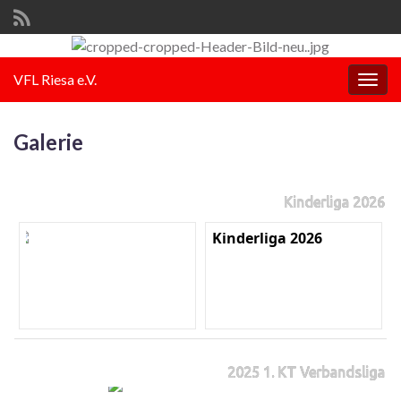
VFL Riesa e.V.
Navi
umsc
Galerie
Kinderliga 2026
Kinderliga 2026
2025 1. KT Verbandsliga