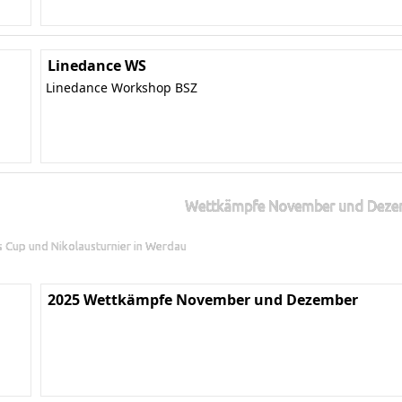
Linedance WS
Linedance Workshop BSZ
Wettkämpfe November und Deze
ns Cup und Nikolausturnier in Werdau
2025 Wettkämpfe November und Dezember