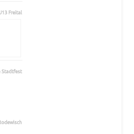
13 Freital
 Stadtfest
 Rodewisch