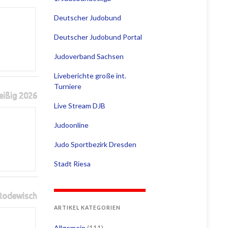
Deutscher Judobund
Deutscher Judobund Portal
Judoverband Sachsen
Liveberichte große int.
Turniere
eißig 2026
Live Stream DJB
Judoonline
Judo Sportbezirk Dresden
Stadt Riesa
 Rodewisch
ARTIKEL KATEGORIEN
Allgemein
(111)