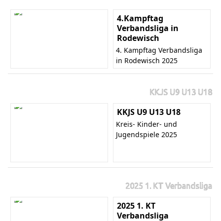
4.Kampftag
Verbandsliga in
Rodewisch
4. Kampftag Verbandsliga
in Rodewisch 2025
KKJS U9 U13 U18
KKJS U9 U13 U18
Kreis- Kinder- und
Jugendspiele 2025
2025 1. KT Verbandsliga
2025 1. KT
Verbandsliga