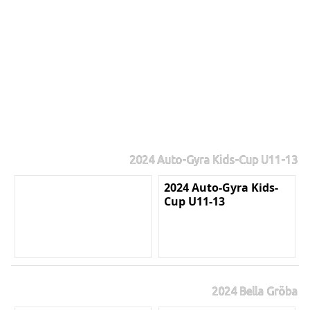
2024 Auto-Gyra Kids-Cup U11-13
2024 Auto-Gyra Kids-
Cup U11-13
2024 Bella Gröba