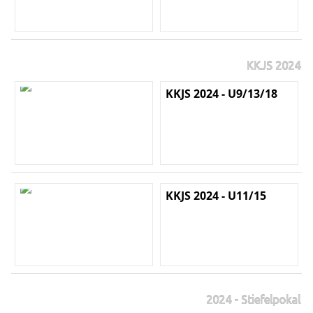
KKJS 2024
KKJS 2024 - U9/13/18
KKJS 2024 - U11/15
2024 - Stiefelpokal