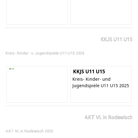
KKJS U11 U15
Kreis- Kinder- u. Jugendspiele U11 U15 2025
KKJS U11 U15
Kreis- Kinder- und
Jugendspiele U11 U15 2025
4.KT VL in Rodewisch
4.KT VL in Rodewisch 2025