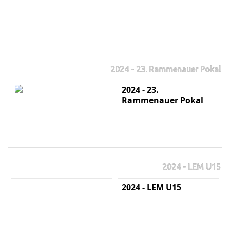
2024 - 23. Rammenauer Pokal
2024 - 23.
Rammenauer Pokal
2024 - LEM U15
2024 - LEM U15