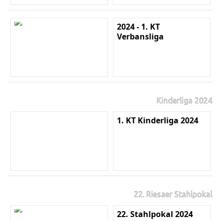
2024 - 1. KT
Verbansliga
Kinderliga 2024
1. KT Kinderliga 2024
22. Riesaer Stahlpokal
22. Stahlpokal 2024