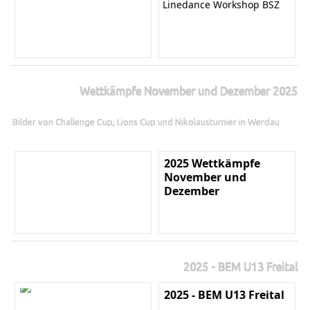
Linedance Workshop BSZ
Wettkämpfe November und Dezember 2025
Bilder von Challenge Cup, Lions Cup und Nikolausturnier in Werdau
2025 Wettkämpfe
November und
Dezember
2025 - BEM U13 Freital
2025 - BEM U13 Freital