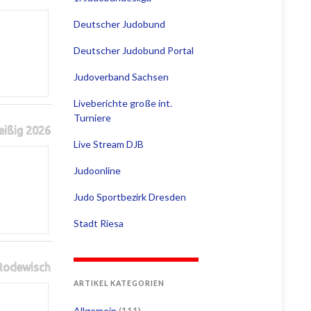
Deutscher Judobund
Deutscher Judobund Portal
Judoverband Sachsen
Liveberichte große int.
Turniere
eißig 2026
Live Stream DJB
Judoonline
Judo Sportbezirk Dresden
Stadt Riesa
 Rodewisch
ARTIKEL KATEGORIEN
Allgemein
(111)