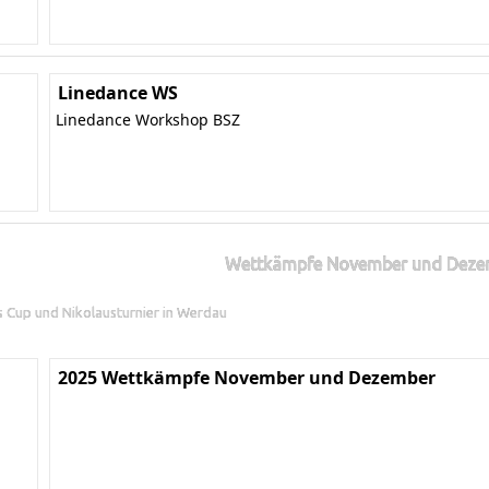
Linedance WS
Linedance Workshop BSZ
Wettkämpfe November und Deze
ns Cup und Nikolausturnier in Werdau
2025 Wettkämpfe November und Dezember