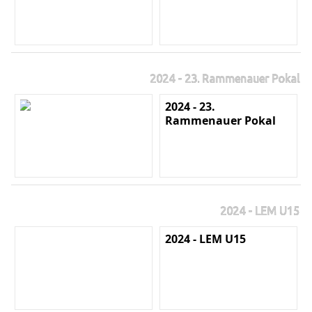
2024 - 23. Rammenauer Pokal
2024 - 23.
Rammenauer Pokal
2024 - LEM U15
2024 - LEM U15