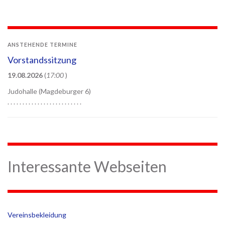
ANSTEHENDE TERMINE
Vorstandssitzung
19.08.2026
(
17:00
)
Judohalle (Magdeburger 6)
. . . . . . . . . . . . . . . . . . . . . . . . .
Interessante Webseiten
Vereinsbekleidung