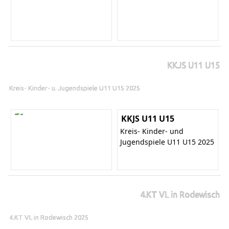
KKJS U11 U15
Kreis- Kinder- u. Jugendspiele U11 U15 2025
KKJS U11 U15
Kreis- Kinder- und
Jugendspiele U11 U15 2025
4.KT VL in Rodewisch
4.KT VL in Rodewisch 2025