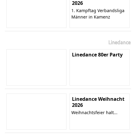
2026
1. Kampftag Verbandsliga
Männer in Kamenz
Linedance
Linedance 80er Party
Linedance Weihnacht
2026
Weihnachtsfeier halt...