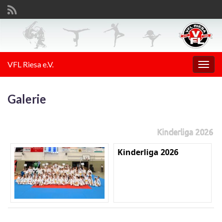
VFL Riesa e.V.
Navi
umsc
Galerie
Kinderliga 2026
Kinderliga 2026