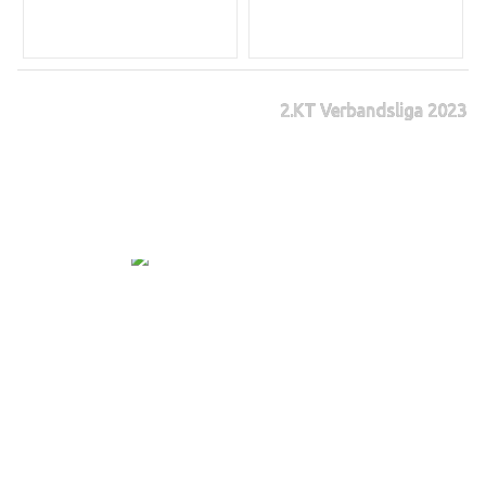
2.KT Verbandsliga 2023