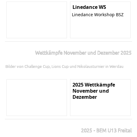
Linedance WS
Linedance Workshop BSZ
Wettkämpfe November und Dezember 2025
Bilder von Challenge Cup, Lions Cup und Nikolausturnier in Werdau
2025 Wettkämpfe
November und
Dezember
2025 - BEM U13 Freital