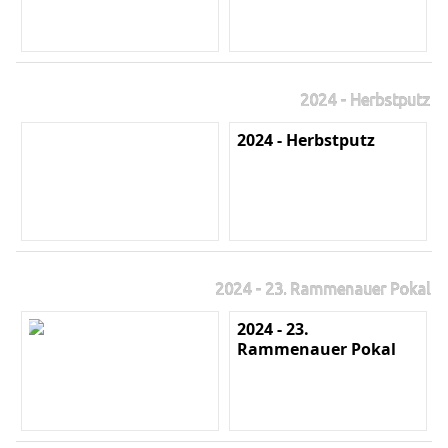
2024 - Herbstputz
2024 - Herbstputz
2024 - 23. Rammenauer Pokal
2024 - 23.
Rammenauer Pokal