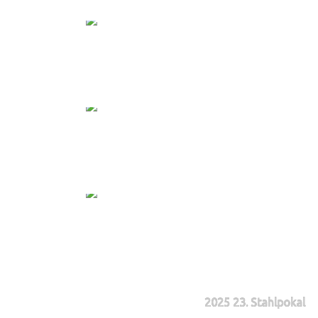
2025 23. Stahlpokal