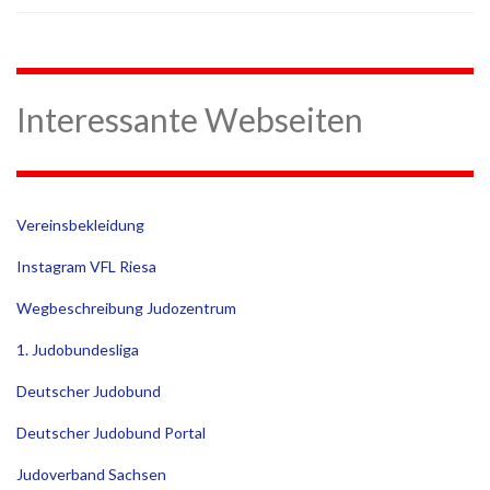
Interessante Webseiten
Vereinsbekleidung
Instagram VFL Riesa
Wegbeschreibung Judozentrum
1. Judobundesliga
Deutscher Judobund
Deutscher Judobund Portal
Judoverband Sachsen