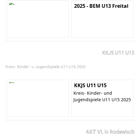
2025 - BEM U13 Freital
KKJS U11 U15
Kreis- Kinder- u. Jugendspiele U11 U15 2025
KKJS U11 U15
Kreis- Kinder- und
Jugendspiele U11 U15 2025
4.KT VL in Rodewisch