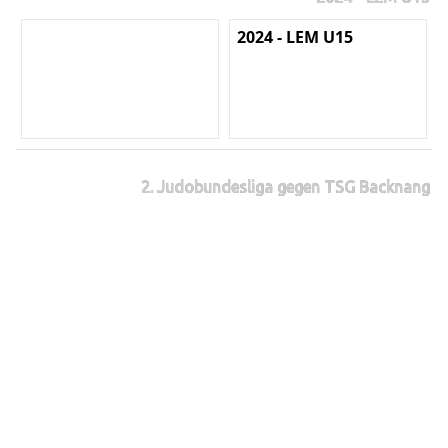
2024 - LEM U15
2. Judobundesliga gegen TSG Backnang