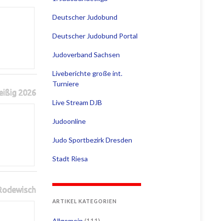
Deutscher Judobund
Deutscher Judobund Portal
Judoverband Sachsen
Liveberichte große int.
Turniere
eißig 2026
Live Stream DJB
Judoonline
Judo Sportbezirk Dresden
Stadt Riesa
 Rodewisch
ARTIKEL KATEGORIEN
Allgemein
(111)