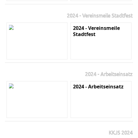
2024 - Vereinsmeile Stadtfest
2024 - Vereinsmeile
Stadtfest
2024 - Arbeitseinsatz
2024 - Arbeitseinsatz
KKJS 2024