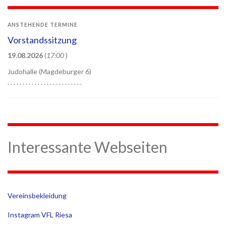
ANSTEHENDE TERMINE
Vorstandssitzung
19.08.2026
(
17:00
)
Judohalle (Magdeburger 6)
. . . . . . . . . . . . . . . . . . . . . . . . .
Interessante Webseiten
Vereinsbekleidung
Instagram VFL Riesa