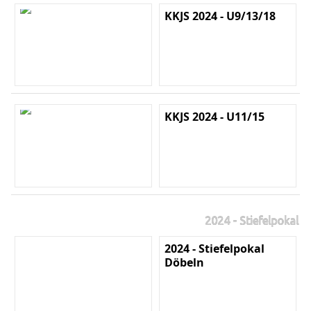
KKJS 2024 - U9/13/18
KKJS 2024 - U11/15
2024 - Stiefelpokal
2024 - Stiefelpokal
Döbeln