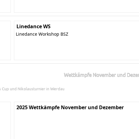
Linedance WS
Linedance Workshop BSZ
Wettkämpfe November und Deze
ns Cup und Nikolausturnier in Werdau
2025 Wettkämpfe November und Dezember