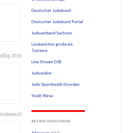
Deutscher Judobund
Deutscher Judobund Portal
Judoverband Sachsen
Liveberichte große int.
Turniere
eißig 2026
Live Stream DJB
Judoonline
Judo Sportbezirk Dresden
Stadt Riesa
 Rodewisch
ARTIKEL KATEGORIEN
Allgemein
(111)