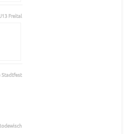
13 Freital
 Stadtfest
 Rodewisch