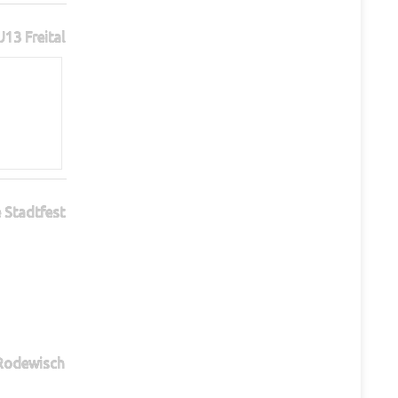
13 Freital
 Stadtfest
 Rodewisch