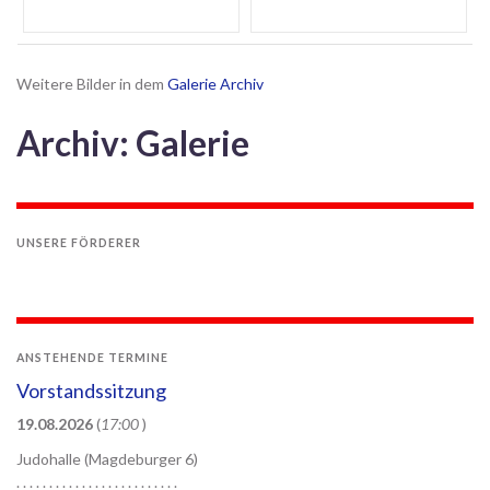
Weitere Bilder in dem
Galerie Archiv
Archiv: Galerie
UNSERE FÖRDERER
ANSTEHENDE TERMINE
Vorstandssitzung
19.08.2026
(
17:00
)
Judohalle (Magdeburger 6)
. . . . . . . . . . . . . . . . . . . . . . . . .