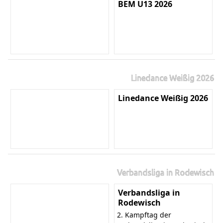
BEM U13 2026
Linedance Weißig 2026
Linedance Weißig 2026
Verbandsliga in Rodewisch
Verbandsliga in
Rodewisch
2. Kampftag der