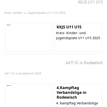
KKJS U11 U15
Kreis- Kinder- u. Jugendspiele U11 U15 2025
KKJS U11 U15
Kreis- Kinder- und
Jugendspiele U11 U15 2025
4.KT VL in Rodewisch
4.KT VL in Rodewisch 2025
4.Kampftag
Verbandsliga in
Rodewisch
4. Kampftag Verbandsliga