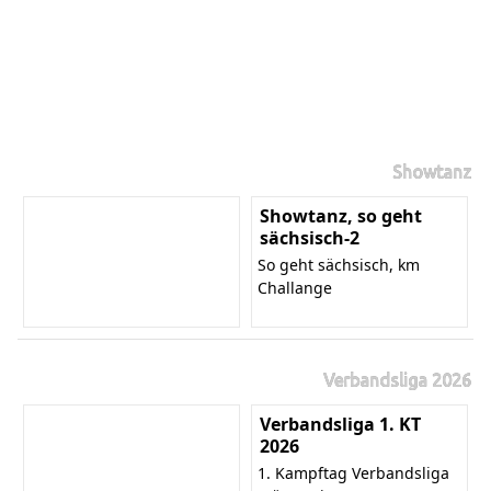
Showtanz
Showtanz, so geht
sächsisch-2
So geht sächsisch, km
Challange
Verbandsliga 2026
Verbandsliga 1. KT
2026
1. Kampftag Verbandsliga