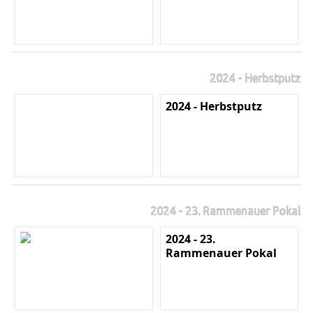
2024 - Herbstputz
2024 - Herbstputz
2024 - 23. Rammenauer Pokal
2024 - 23.
Rammenauer Pokal