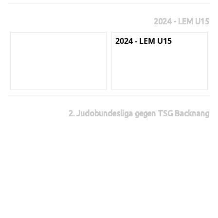
2024 - LEM U15
2024 - LEM U15
2. Judobundesliga gegen TSG Backnang