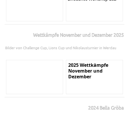
Wettkämpfe November und Dezember 2025
Bilder von Challenge Cup, Lions Cup und Nikolausturnier in Werdau
2025 Wettkämpfe
November und
Dezember
2024 Bella Gröba