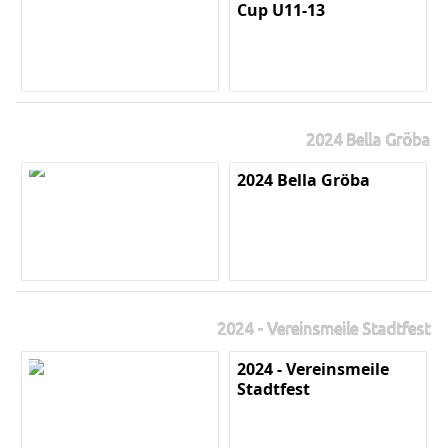
Cup U11-13
2024 Bella Gröba
2024 Bella Gröba
2024 - Vereinsmeile Stadtfest
2024 - Vereinsmeile
Stadtfest