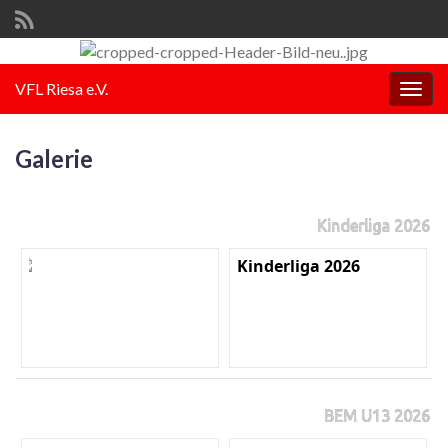
VFL Riesa e.V.
Navi
umsc
Galerie
Kinderliga 2026
Kinderliga 2026
BEM U13 2026